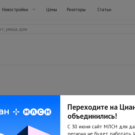
Новостройки
Цены
Риэлторы
Статьи
т, улица, дом
Переходите на Циан
объединились!
С 30 июня сайт МЛСН для да
региона не будет работать.