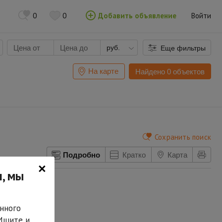
0
0
Добавить объявление
Войти
руб.
Еще фильтры
На карте
Найдено 0 объектов
Сохранить поиск
Подробно
Кратко
Карта
×
, мы
нного
 Ищите и