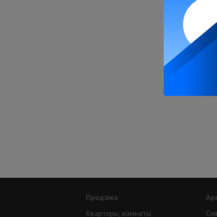
Продажа
Ар
Квартиры, комнаты
Сня