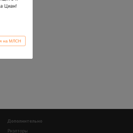
а Циан!
ся на МЛСН
Дополнительно
Риэлторы