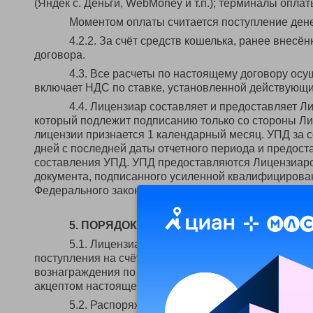
(Яндек с. Деньги, WebMoney и т.п.); терминалы оплаты
Моментом оплаты считается поступление дене
4.2.2. За счёт средств кошелька, ранее внесё
договора.
4.3. Все расчеты по настоящему договору ос
включает НДС по ставке, установленной действующ
4.4. Лицензиар составляет и предоставляет 
который подлежит подписанию только со стороны Л
лицензии признается 1 календарный месяц. УПД за 
дней с последней даты отчетного периода и предост
составления УПД. УПД предоставляются Лицензиаро
документа, подписанного усиленной квалифицирован
Федерального закона "Об электронной подписи" № 63-
5. ПОРЯДОК ИСПОЛЬЗОВАНИЯ ПРЕДОПЛА
5.1. Лицензиат (Пользователь) осуществляет 
поступления на счёт Лицензиара, учитываются на б
вознаграждения по заявкам к настоящему Публичном
акцептом настоящего договора.
5.2. Распоряжение Лицензиата о списании, п