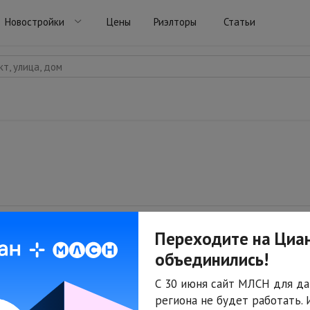
Новостройки
Цены
Риэлторы
Статьи
т, улица, дом
Переходите на Циан
объединились!
С 30 июня сайт МЛСН для да
По вашему запросу ничего не найдено.
региона не будет работать.