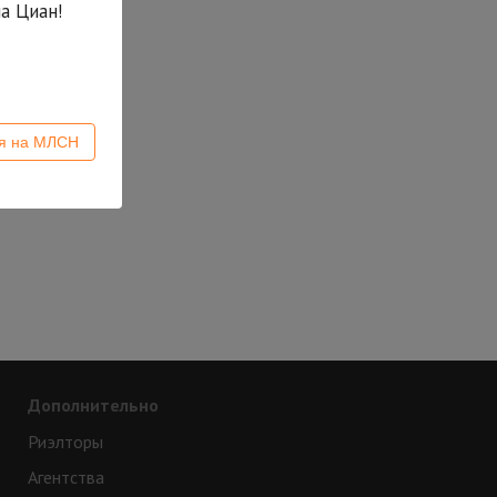
а Циан!
ся на МЛСН
Дополнительно
Риэлторы
Агентства