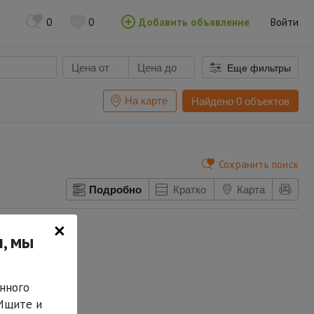
0
0
Добавить объявление
Войти
Еще фильтры
На карте
Найдено 0 объектов
Сохранить поиск
Подробно
Кратко
Карта
×
, мы
нного
 Ищите и