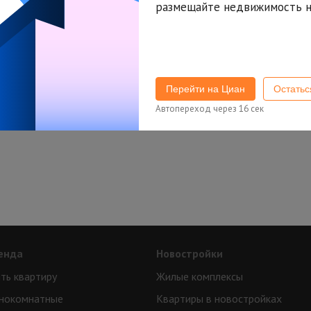
размещайте недвижимость н
Попробуйте изменить параметры поиска
или
подписаться на новые объявления
Перейти на Циан
Остать
Автопереход через
16
сек
енда
Новостройки
ть квартиру
Жилые комплексы
нокомнатные
Квартиры в новостройках