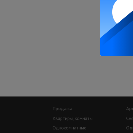
Продажа
Ар
Квартиры, комнаты
Сня
Однокомнатные
Од