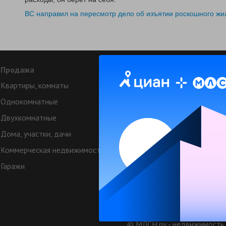
ВС направил на пересмотр дело об изъятии роскошного жи
Продажа
Аренда
Квартиры, комнаты
Снять квартиру
Однокомнатные
Однокомнатные
Двухкомнатные
Двухкомнатные
Дома, участки, дачи
Аренда коттеджей
Коммерческая недвижимость
Квартиры посуточно
Гаражи
Коттеджи посуточно
Коммерческая недвижимост
Техподдерж
© МЛСН.ру - недвижимость