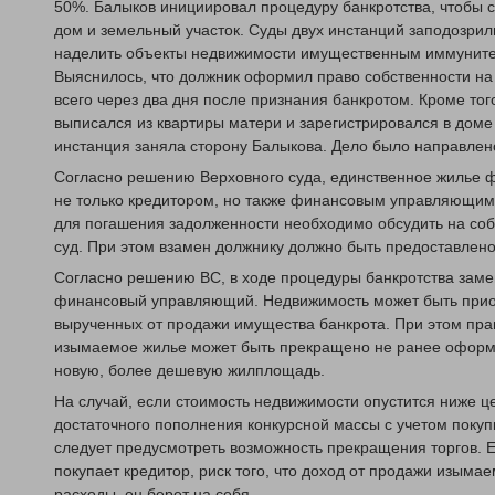
50%. Балыков инициировал процедуру банкротства, чтобы 
дом и земельный участок. Суды двух инстанций заподозрил
наделить объекты недвижимости имущественным иммунитет
Выяснилось, что должник оформил право собственности на
всего через два дня после признания банкротом. Кроме тог
выписался из квартиры матери и зарегистрировался в доме
инстанция заняла сторону Балыкова. Дело было направлен
Согласно решению Верховного суда, единственное жилье ф
не только кредитором, но также финансовым управляющим
для погашения задолженности необходимо обсудить на со
суд. При этом взамен должнику должно быть предоставлен
Согласно решению ВС, в ходе процедуры банкротства за
финансовый управляющий. Недвижимость может быть приоб
вырученных от продажи имущества банкрота. При этом пра
изымаемое жилье может быть прекращено не ранее оформ
новую, более дешевую жилплощадь.
На случай, если стоимость недвижимости опустится ниже ц
достаточного пополнения конкурсной массы с учетом поку
следует предусмотреть возможность прекращения торгов. 
покупает кредитор, риск того, что доход от продажи изыма
расходы, он берет на себя.